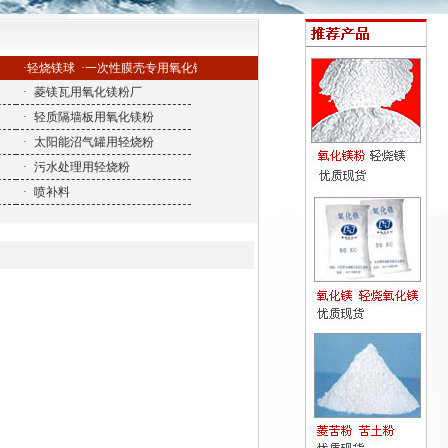
·轻烧镁球
·一次性膜壳专用氧化镁
·
菱镁瓦用氧化镁粉厂
·
轻质隔墙板用氧化镁粉
·
太阳能沼气罐用轻烧粉
·
污水处理用轻烧粉
·
喷补料