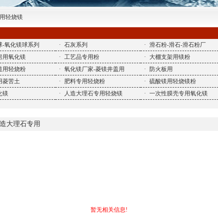
专用轻烧镁
球-氧化镁球系列
·
石灰系列
·
滑石粉-滑石-滑石粉厂
房用氧化镁
·
工艺品专用粉
·
大棚支架用镁粉
道用轻烧粉
·
氧化镁厂家-菱镁井盖用
·
防火板用
用菱苦土
·
肥料专用轻烧粉
·
硫酸镁用轻烧镁粉
化镁
·
人造大理石专用轻烧镁
·
一次性膜壳专用氧化镁
造大理石专用
暂无相关信息!