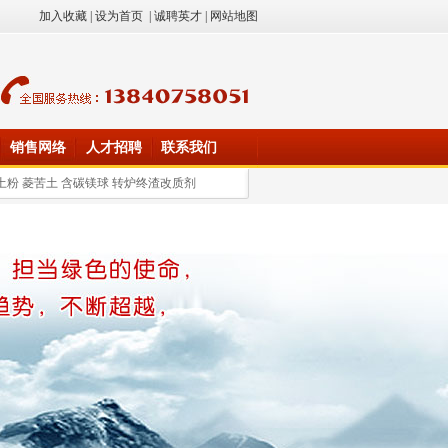
加入收藏
|
设为首页
|
诚聘英才
|
网站地图
销售网络
人才招聘
联系我们
土粉 菱苦土 含碳镁球 转炉终渣改质剂