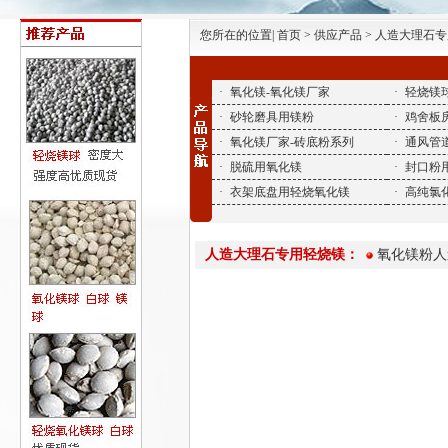
您所在的位置| 首页 > 供应产品 > 人造大理石
·
氧化镁-氧化镁厂家
·
轻烧镁
·
砂轮磨具用镁粉
·
鸡舍板
·
氧化镁厂家-砖底粉系列
·
通风管
·
脱硫用氧化镁
·
封口粉
·
衣架底盘用轻烧氧化镁
·
高纯氯
人造大理石专用轻烧镁：
氧化镁粉人